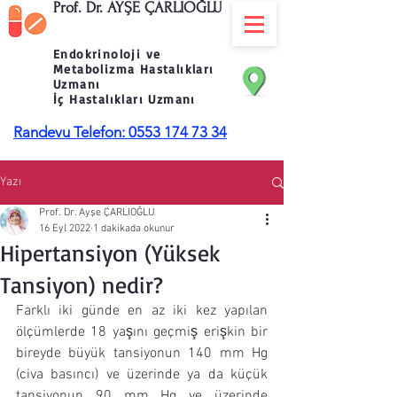
Prof. Dr. AYŞE ÇARLIOĞLU
Endokrinoloji ve
Metabolizma Hastalıkları
Uzmanı
İç Hastalıkları Uzmanı
Randevu Telefon: 0553 174 73 34
Yazı
Prof. Dr. Ayşe ÇARLIOĞLU
16 Eyl 2022
1 dakikada okunur
Hipertansiyon (Yüksek
Tansiyon) nedir?
Farklı iki günde en az iki kez yapılan 
ölçümlerde 18 yaşını geçmiş erişkin bir 
bireyde büyük tansiyonun 140 mm Hg 
(civa basıncı) ve üzerinde ya da küçük 
tansiyonun 90 mm Hg ve üzerinde 