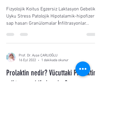
Fizyolojik Koitus Egzersiz Laktasyon Gebelik
Uyku Stress Patolojik Hipotalamik-hipofizer
sap hasarı Granülomalar İnfiltrasyonlar...
Prof. Dr. Ayşe ÇARLIOĞLU
16 Eyl 2022
1 dakikada okunur
Prolaktin nedir? Vücuttaki Prolaktin
miktarı neyi ifade eder?
Prolaktin (PRL), polipeptid yapıda bir hormon
olup sentezi ve salınımı hipofizdeki laktotrof
hücrelerden gerçekleşir. Hormonun ön...