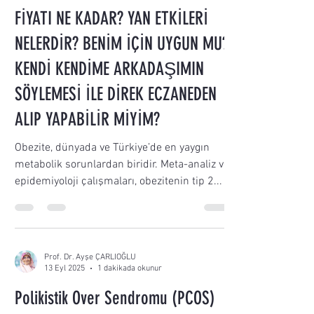
FİYATI NE KADAR? YAN ETKİLERİ
NELERDİR? BENİM İÇİN UYGUN MU?
KENDİ KENDİME ARKADAŞIMIN
SÖYLEMESİ İLE DİREK ECZANEDEN
ALIP YAPABİLİR MİYİM?
Obezite, dünyada ve Türkiye’de en yaygın
metabolik sorunlardan biridir. Meta-analiz ve
epidemiyoloji çalışmaları, obezitenin tip 2...
Prof. Dr. Ayşe ÇARLIOĞLU
13 Eyl 2025
1 dakikada okunur
Polikistik Over Sendromu (PCOS)