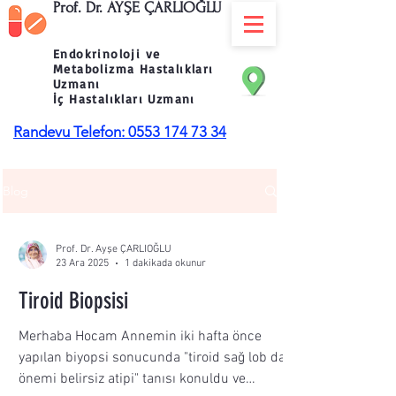
Prof. Dr. AYŞE ÇARLIOĞLU
Endokrinoloji ve
Metabolizma Hastalıkları
Uzmanı
İç Hastalıkları Uzmanı
Randevu Telefon: 0553 174 73 34
Blog
Prof. Dr. Ayşe ÇARLIOĞLU
23 Ara 2025
1 dakikada okunur
Tiroid Biopsisi
Merhaba Hocam Annemin iki hafta önce
yapılan biyopsi sonucunda "tiroid sağ lob da
önemi belirsiz atipi" tanısı konuldu ve